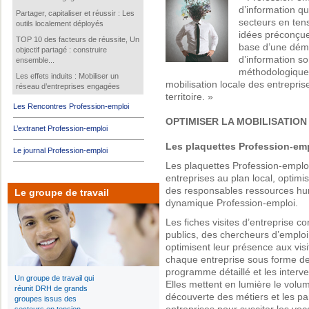
d’information q
Partager, capitaliser et réussir : Les
secteurs en ten
outils localement déployés
idées préconçues
TOP 10 des facteurs de réussite, Un
base d’une démo
objectif partagé : construire
d’information so
ensemble...
méthodologiques
Les effets induits : Mobiliser un
mobilisation locale des entrepri
réseau d’entreprises engagées
territoire. »
Les Rencontres Profession-emploi
OPTIMISER LA MOBILISATION
L’extranet Profession-emploi
Les plaquettes Profession-empl
Le journal Profession-emploi
Les plaquettes Profession-emploi 
entreprises au plan local, optimis
des responsables ressources hum
Le groupe de travail
dynamique Profession-emploi.
Les fiches visites d’entreprise c
publics, des chercheurs d’emploi
optimisent leur présence aux visi
chaque entreprise sous forme de 
programme détaillé et les interv
Un groupe de travail qui
Elles mettent en lumière le vol
réunit DRH de grands
découverte des métiers et les p
groupes issus des