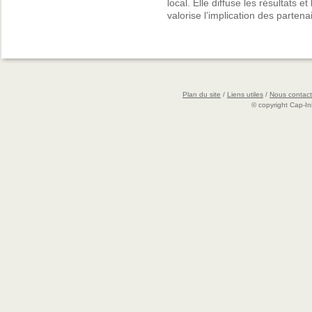
local. Elle diffuse les résultats 
valorise l’implication des parte
Plan du site
/
Liens utiles
/
Nous contact
© copyright Cap-Ini