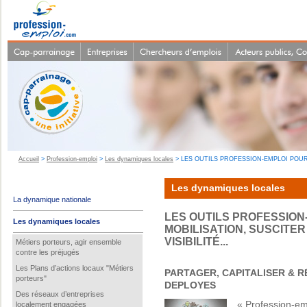
Accueil
>
Profession-emploi
>
Les dynamiques locales
> LES OUTILS PROFESSION-EMPLOI POUR 
Les dynamiques locales
La dynamique nationale
LES OUTILS PROFESSION
Les dynamiques locales
MOBILISATION, SUSCITER
VISIBILITÉ...
Métiers porteurs, agir ensemble
contre les préjugés
Les Plans d’actions locaux "Métiers
PARTAGER, CAPITALISER & R
porteurs"
DEPLOYES
Des réseaux d’entreprises
« Profession-em
localement engagées