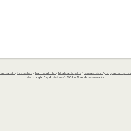
lan du site
/
Liens utiles
/
Nous contacter
/
Mentions légales
/
administrateur@cap-parrainage.co
© copyright Cap-Initiatives ® 2007 – Tous droits réservés