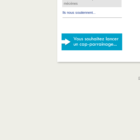
mécènes
Ils nous soutiennent...
P