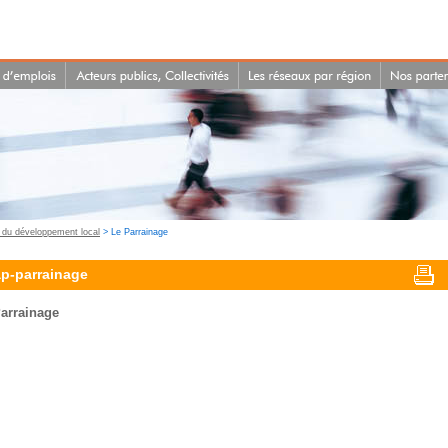
é du développement local
> Le Parrainage
p-parrainage
arrainage