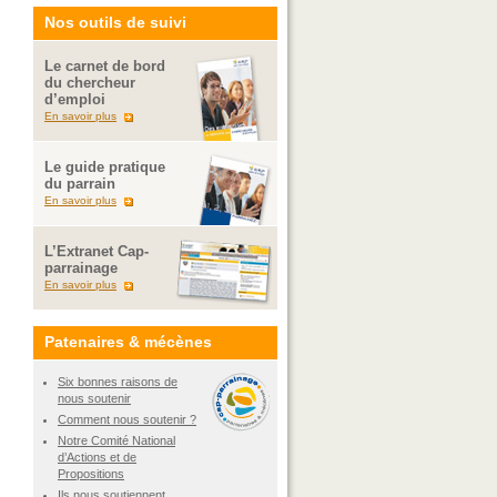
Nos outils de suivi
Le carnet de bord
du chercheur
d’emploi
En savoir plus
Le guide pratique
du parrain
En savoir plus
L’Extranet Cap-
parrainage
En savoir plus
Patenaires & mécènes
Six bonnes raisons de
nous soutenir
Comment nous soutenir ?
Notre Comité National
d’Actions et de
Propositions
Ils nous soutiennent...