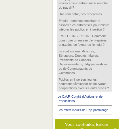
améliorer leur entrée sur le marché
du travail ?
Une rencontre, des rencontres
Emploi : comment mobiliser et
associer les entreprises pour mieux
intégrer les publics en insertion ?
EMPLOI, INSERTION : Comment
construire un réseau d’entreprises
engagées en faveur de l’emploi ?
Ils sont anciens Ministres,
Sénateurs, Députés, Maires,
Présidents de Conseils
Départementaux, d’Agglomérations
ou de Communautés de
Communes...
Publics en insertion, jeunes :
comment développer de nouvelles
coopérations avec les entreprises ?
Le C.A.P, Comité d’Actions et de
Propositions
Les effets induits de Cap-parrainage