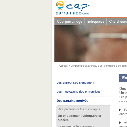
Accueil
>
L’entreprise citoyenne, c’est l’entreprise de dem
En
Les entreprises s’engagent
Des 
Les motivations des entreprises
Un e
Les p
Des parrains motivés
concr
Des parrains actifs et engagés
Par
cherc
Un engagement volontaire et
sincère
Aid
La nature de l’engagement
comp