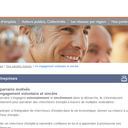
ain
>
Des parrains motivés
> Un engagement volontaire et sincère
treprises
parrains motivés
ngagement volontaire et sincère
arrains s’engagent
volontairement
et
sincèrement
dans la démarche, ils s’investissent
ètement pour parrainer des chercheurs d’emploi à travers de multiples motivations :
ticiper à l’intégration de chercheurs d’emploi dans la vie économique, donner sa chance à 
heur d’emploi ;
er un chercheur d’emploi à reprendre confiance en lui et à apprendre à promouvoir ses
étences ;