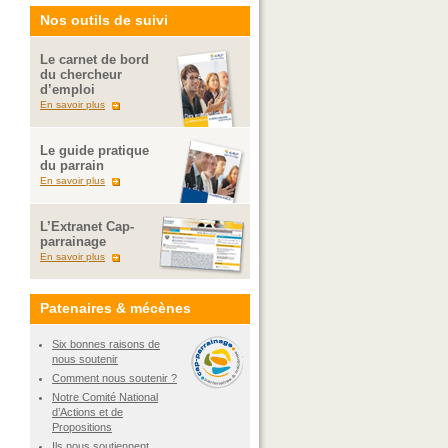
Nos outils de suivi
Le carnet de bord
du chercheur
d’emploi
En savoir plus
Le guide pratique
du parrain
En savoir plus
L’Extranet Cap-
parrainage
En savoir plus
Patenaires & mécènes
Six bonnes raisons de
nous soutenir
Comment nous soutenir ?
Notre Comité National
d’Actions et de
Propositions
Ils nous soutiennent...