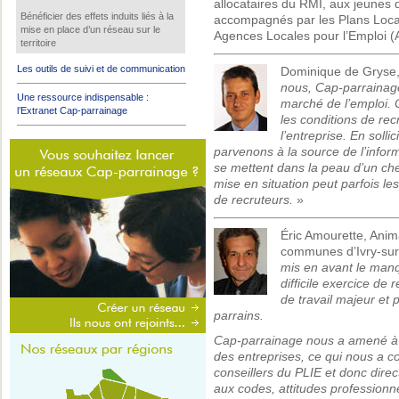
allocataires du RMI, aux jeunes 
Bénéficier des effets induits liés à la
accompagnés par les Plans Locaux
mise en place d’un réseau sur le
Agences Locales pour l’Emploi (A
territoire
Les outils de suivi et de communication
Dominique de Gryse, 
nous, Cap-parrainage
Une ressource indispensable :
marché de l’emploi. C
l’Extranet Cap-parrainage
les conditions de re
l’entreprise. En soll
parvenons à la source de l’inform
se mettent dans la peau d’un che
mise en situation peut parfois le
de recruteurs.
»
Éric Amourette, Anim
communes d’Ivry-sur-
mis en avant le man
difficile exercice de
de travail majeur et 
parrains.
Cap-parrainage nous a amené à 
des entreprises, ce qui nous a co
conseillers du PLIE et donc dire
aux codes, attitudes professionn