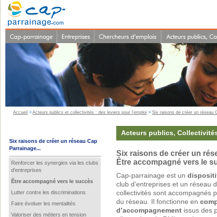
Accueil
>
Acteurs publics et collectivités : des leviers pour l’emploi
>
Six raisons de créer un réseau 
Acteurs publics, Collectivité
Six raisons de créer un réseau Cap
Parrainage...
Six raisons de créer un rés
Être accompagné vers le s
Renforcer les synergies via les clubs
d’entreprises
Cap-parrainage est un
dispositi
Être accompagné vers le succès
club d’entreprises et un réseau d
Lutter contre les discriminations
collectivités sont accompagnés po
du réseau. Il fonctionne en
comp
Faire évoluer les mentalités
d’accompagnement
issus des p
Valoriser des métiers en tension