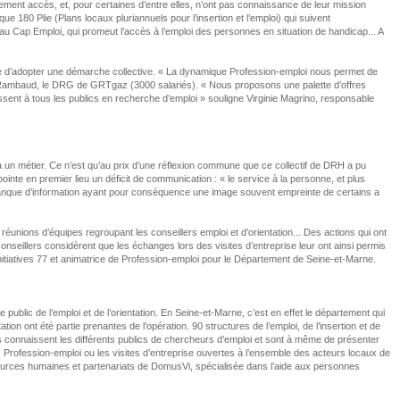
arement accès, et, pour certaines d’entre elles, n’ont pas connaissance de leur mission
80 Plie (Plans locaux pluriannuels pour l’insertion et l’emploi) qui suivent
seau Cap Emploi, qui promeut l’accès à l’emploi des personnes en situation de handicap... A
nsable d’adopter une démarche collective. « La dynamique Profession-emploi nous permet de
é Rambaud, le DRG de GRTgaz (3000 salariés). « Nous proposons une palette d’offres
ssent à tous les publics en recherche d’emploi » souligne Virginie Magrino, responsable
, à un métier. Ce n’est qu’au prix d’une réflexion commune que ce collectif de DRH a pu
nte en premier lieu un déficit de communication : « le service à la personne, et plus
 manque d’information ayant pour conséquence une image souvent empreinte de certains a
unions d’équipes regroupant les conseillers emploi et d’orientation... Des actions qui ont
nseillers considèrent que les échanges lors des visites d’entreprise leur ont ainsi permis
Initiatives 77 et animatrice de Profession-emploi pour le Département de Seine-et-Marne.
ublic de l’emploi et de l’orientation. En Seine-et-Marne, c’est en effet le département qui
n ont été partie prenantes de l’opération. 90 structures de l’emploi, de l’insertion et de
eurs connaissent les différents publics de chercheurs d’emploi et sont à même de présenter
Profession-emploi ou les visites d’entreprise ouvertes à l’ensemble des acteurs locaux de
ressources humaines et partenariats de DomusVi, spécialisée dans l’aide aux personnes