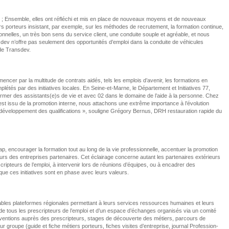
nt ; Ensemble, elles ont réfléchi et mis en place de nouveaux moyens et de nouveaux
ers porteurs insistant, par exemple, sur les méthodes de recrutement, la formation continue,
ionnelles, un très bon sens du service client, une conduite souple et agréable, et nous
sdev n’offre pas seulement des opportunités d’emploi dans la conduite de véhicules
 de Transdev.
encer par la multitude de contrats aidés, tels les emplois d’avenir, les formations en
plétés par des initiatives locales. En Seine-et-Marne, le Département et Initiatives 77,
ormer des assistants(e)s de vie et avec 02 dans le domaine de l’aide à la personne. Chez
est issu de la promotion interne, nous attachons une extrême importance à l’évolution
 le développement des qualifications », souligne Grégory Bernus, DRH restauration rapide du
ap, encourager la formation tout au long de la vie professionnelle, accentuer la promotion
eurs des entreprises partenaires. Cet éclairage concerne autant les partenaires extérieurs
escripteurs de l’emploi, à intervenir lors de réunions d’équipes, ou à encadrer des
ue ces initiatives sont en phase avec leurs valeurs.
itables plateformes régionales permettant à leurs services ressources humaines et leurs
e de tous les prescripteurs de l’emploi et d’un espace d’échanges organisés via un comité
nterventions auprès des prescripteurs, stages de découverte des métiers, parcours de
r groupe (guide et fiche métiers porteurs, fiches visites d’entreprise, journal Profession-