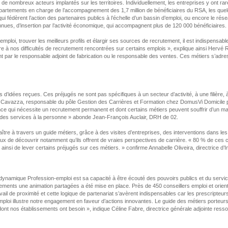
e de nombreux acteurs implantés sur les territoires. Individuellement, les entreprises y ont r
tements en charge de l’accompagnement des 1,7 million de bénéficiaires du RSA, les quelque 1
ui fédèrent l’action des partenaires publics à l’échelle d’un bassin d’emploi, ou encore le ré
nues, d’insertion par l’activité économique, qui accompagnent plus de 120 000 bénéficiaires.
l’emploi, trouver les meilleurs profils et élargir ses sources de recrutement, il est indispe
 à nos difficultés de recrutement rencontrées sur certains emplois », explique ainsi Herv
t par le responsable adjoint de fabrication ou le responsable des ventes. Ces métiers s’adre
es d’idées reçues. Ces préjugés ne sont pas spécifiques à un secteur d’activité, à une filière
ca Cavazza, responsable du pôle Gestion des Carrières et Formation chez DomusVi Domicile poi
ance qui nécessite un recrutement permanent et dont certains métiers peuvent souffrir d’un
rs des services à la personne » abonde Jean-François Auclair, DRH de 02.
à travers un guide métiers, grâce à des visites d’entreprises, des interventions dans les ré
ux de découvrir notamment qu’ils offrent de vraies perspectives de carrière. « 80 % de ces co
insi de lever certains préjugés sur ces métiers. » confirme Annabelle Oliveira, directrice d’
dynamique Profession-emploi est sa capacité à être écouté des pouvoirs publics et du service p
ments une animation partagées a été mise en place. Près de 450 conseillers emploi et orientatio
ravail de proximité et cette logique de partenariat s’avèrent indispensables car les prescript
oi illustre notre engagement en faveur d’actions innovantes. Le guide des métiers porteurs 
ents dont nos établissements ont besoin », indique Céline Fabre, directrice générale adjointe 