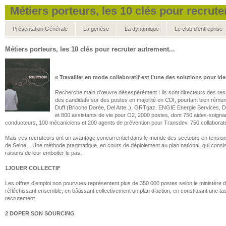
Métiers porteurs, les 10 clés pour recrute
Présentation Générale
La genèse
La dynamique
Le club d'entreprise
Métiers porteurs, les 10 clés pour recruter autrement...
« Travailler en mode collaboratif est l’une des solutions pour id
Recherche main d’œuvre désespérément ! Ils sont directeurs des ressour
des candidats sur des postes en majorité en CDI, pourtant bien rémun
Duff (Brioche Dorée, Del Arte..), GRTgaz, ENGIE Energie Services, D
et 800 assistants de vie pour O2, 2000 postes, dont 750 aides-soign
conducteurs, 100 mécaniciens et 200 agents de prévention pour Transdev. 750 collaborateu
Mais ces recruteurs ont un avantage concurrentiel dans le monde des secteurs en tension : 
de Seine... Une méthode pragmatique, en cours de déploiement au plan national, qui consiste 
raisons de leur emboiter le pas.
1JOUER COLLECTIF
Les offres d’emploi non pourvues représentent plus de 350 000 postes selon le ministère 
réfléchissant ensemble, en bâtissant collectivement un plan d’action, en constituant une task
recrutement.
2 DOPER SON SOURCING