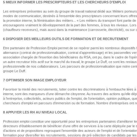
5 MIEUX INFORMER LES PRESCRIPTEURS ET LES CHERCHEURS D’EMPLOI
Les entreprises présentes au sein du groupe de travail national dédié aux Métiers porteur
modes de communication, destinés à l’ensemble des prescripteurs concernant leurs offres d’e
la promotion interne, la féminisation des métiers... « Les métiers du transport font partie
encourageons vraiment le développement de la part des femmes, à tous les niveaux. Lors des
(chauffeurs-receveurs), mais aussi dans la maintenance (carrosserie, électricité), ou su
6 DISPOSER DES MEILLEURS OUTILS DE FORMATION ET DE RECRUTEMENT
Etre partenaire de Profession Emploi permet de se repérer parmi les nombreux dispositifs fa
alternance (contrat de professionnalisation, contrat d’apprentissage) et les passerelles ver
association chargée de l’insertion des bénéficiaires du RSA, ont pu, dans le cadre de l’o
un autre recruteur très actif sur le marché du travail, le groupe Le Duff, ce sont les res
professionnelle de nos collaborateurs. Les parcours de professionnalisation que notre cent
groupe Le Duff.
7 OPTIMISER SON IMAGE EMPLOYEUR
Favoriser la mixité des recrutements, lutter contre les discriminations à l’embauche liées 
interne, sont des marqueurs d’une démarche citoyenne. Au travers des actions qu’elle déplo
à l’entreprise, collectivités, acteurs publics de l’emploi, de l’orientation, opinion publique
chercheurs d’emploi en parcours d’immersion ou de formation. Nombre d’entreprises ont rej
8 APPUYER LES RH AU NIVEAU LOCAL
Profession emploi constitue une opportunité pour les entreprises partenaires d’améliorer l
directeurs d’établissement de bénéficier d’une offre de services à la carte déployée par le
d’actions et de propositions regroupant l’ensemble des acteurs de l’emploi et de l’orientat
formation pour diversifier les recrutements, sessions de pré-sélection de candidats par les p