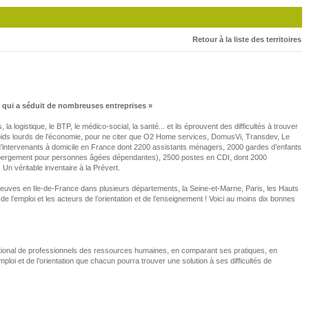
Retour à la liste des territoires
le qui a séduit de nombreuses entreprises »
ogistique, le BTP, le médico-social, la santé... et ils éprouvent des difficultés à trouver
poids lourds de l’économie, pour ne citer que O2 Home services, DomusVi, Transdev, Le
d’intervenants à domicile en France dont 2200 assistants ménagers, 2000 gardes d’enfants
d’hébergement pour personnes âgées dépendantes), 2500 postes en CDI, dont 2000
 véritable inventaire à la Prévert.
 preuves en Ile-de-France dans plusieurs départements, la Seine-et-Marne, Paris, les Hauts
 l’emploi et les acteurs de l’orientation et de l’enseignement ! Voici au moins dix bonnes
national de professionnels des ressources humaines, en comparant ses pratiques, en
mploi et de l’orientation que chacun pourra trouver une solution à ses difficultés de