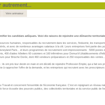
r autrement...
Votre animateur
entifier les candidats adéquats. Voici dix raisons de rejoindre une démarche territoria
ces humaines, responsables du recrutement dans les services, l’industrie, les transports, la l
érés, et avec de nombreux avantages salariaux à la clé. Leurs entreprises font partie des 
isneyland Paris... et leurs programmes de recrutement sont impressionnants : 5000 postes 
ants, 400 d’aides hôteliers 60 cuisiniers et 160 infirmières pour DomusVi (établissements 
rs pour Brioche Dorée, dont 460 vendeurs-préparateurs et 250 responsables des ventes... Un
ils ont pris leur destin en main et ont décidé de rejoindre Profession Emploi, qui a fait ses
à rapprocher l’offre de la demande, et les entreprises qui recrutent avec les prescripteurs de
du Travail et concernent l’ensemble de l’économie française. C’est en rejoignant un réseau 
 force écoutée des pouvoirs publics, des collectivités territoriales et du service public de l’e