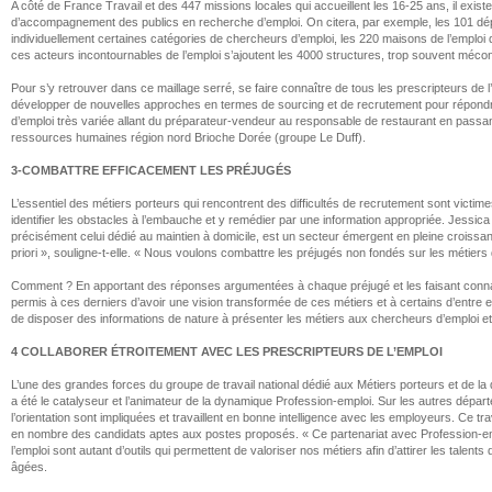
A côté de France Travail et des 447 missions locales qui accueillent les 16-25 ans, il exist
d’accompagnement des publics en recherche d’emploi. On citera, par exemple, les 101 dépar
individuellement certaines catégories de chercheurs d’emploi, les 220 maisons de l’emploi q
ces acteurs incontournables de l’emploi s’ajoutent les 4000 structures, trop souvent mécon
Pour s’y retrouver dans ce maillage serré, se faire connaître de tous les prescripteurs de 
développer de nouvelles approches en termes de sourcing et de recrutement pour répondre
d’emploi très variée allant du préparateur-vendeur au responsable de restaurant en passan
ressources humaines région nord Brioche Dorée (groupe Le Duff).
3-COMBATTRE EFFICACEMENT LES PRÉJUGÉS
L’essentiel des métiers porteurs qui rencontrent des difficultés de recrutement sont victim
identifier les obstacles à l’embauche et y remédier par une information appropriée. Jessi
précisément celui dédié au maintien à domicile, est un secteur émergent en pleine croiss
priori », souligne-t-elle. « Nous voulons combattre les préjugés non fondés sur les métie
Comment ? En apportant des réponses argumentées à chaque préjugé et les faisant connaître 
permis à ces derniers d’avoir une vision transformée de ces métiers et à certains d’entre e
de disposer des informations de nature à présenter les métiers aux chercheurs d’emploi et a
4 COLLABORER ÉTROITEMENT AVEC LES PRESCRIPTEURS DE L’EMPLOI
L’une des grandes forces du groupe de travail national dédié aux Métiers porteurs et de la 
a été le catalyseur et l’animateur de la dynamique Profession-emploi. Sur les autres départe
l’orientation sont impliquées et travaillent en bonne intelligence avec les employeurs. Ce t
en nombre des candidats aptes aux postes proposés. « Ce partenariat avec Profession-empl
l’emploi sont autant d’outils qui permettent de valoriser nos métiers afin d’attirer les tal
âgées.