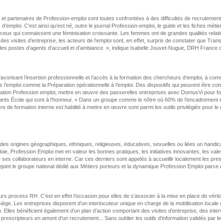
s et partenaires de Profession-emploi sont toutes confrontées à des difficultés de recruteme
mploi. C’est ainsi qu’est né, outre le journal Profession-emploi, le guide et les fiches méti
 de ceux qui connaissent une féminisation croissante. Les femmes ont de grandes qualités relat
 visites d’entreprise, les acteurs de l’emploi sont, en effet, surpris de constater que Tran
r des postes d’agents d’accueil et d’ambiance. », indique Isabelle Jouvet-Nugue, DRH France
vorisant l’insertion professionnelle et l’accès à la formation des chercheurs d’emploi, à comm
s l’emploi comme la Préparation opérationnelle à l’emploi. Des dispositifs qui peuvent être com
pération Profession emploi, mettre en œuvre des passerelles entreprises avec DomusVi pour f
taurants École qui sont à l’honneur. « Dans un groupe comme le nôtre où 60% de l’encadrement 
re de formation interne est habilité à mettre en œuvre sont parmi les outils privilégiés pour
à des origines géographiques, ethniques, religieuses, éducatives, sexuelles ou liées un handic
ie, Profession Emploi met en valeur les bonnes pratiques, les initiatives innovantes, les val
, que ses collaborateurs en interne. Car ces derniers sont appelés à accueillir localement les pr
oint le groupe national dédié aux Métiers porteurs et la dynamique Profession Emploi parce q
eurs process RH. C’est en effet l’occasion pour elles de s’associer à la mise en place de vér
 siège. Les entreprises disposent d’un interlocuteur unique en charge de la mobilisation local
ion. Elles bénéficient également d’un plan d’action comportant des visites d’entreprise, des i
rescripteurs en amont d’un recrutement... Sans oublier les outils d’information validés par leu