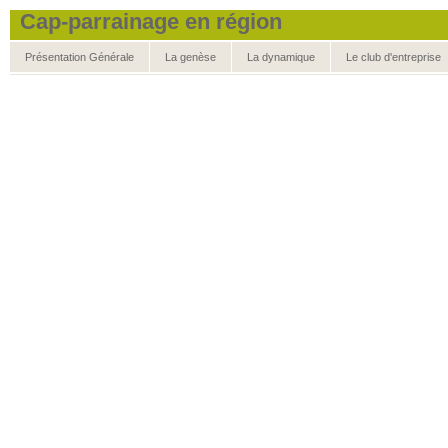
Cap-parrainage en région
Présentation Générale
La genèse
La dynamique
Le club d'entreprise